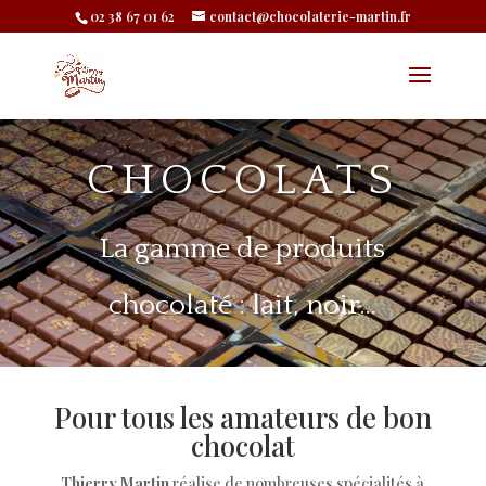
02 38 67 01 62
contact@chocolaterie-martin.fr
CHOCOLATS
La gamme de produits
chocolaté : lait, noir…
Pour tous les amateurs de bon
chocolat
Thierry Martin
réalise de nombreuses spécialités à