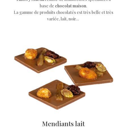
base de
chocolat maison
.
La gamme de produits chocolatés est très belle et très
variée, lait, noir…
Mendiants lait