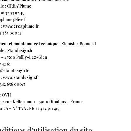
ale : CREA’Plume
06 32 53 92 49
aplume@live.fr
 :
www.creaplume.fr
52 385 000 12
nt et maintenance technique :
Stanislas Bonnard
le : Standesign.fr
s –
45500 Poilly-Lez-Gien
7 42 61
o@standesign.fr
 :
www.standesign.fr
342 656 00017
: OVH
 : 2 rue Kellermann – 59100 Roubaix – France
2A – N° TVA : FR 22 424 761 419
ditions d’utilisation du site