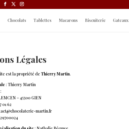
s
Chocolats
Tablettes
Macarons
Biscuiterie
Gateaux
ons Légales
ite est la propriété de
Thierry Martin
.
ale
: Thierry Martin
:
LEMCEN – 45500 GIEN
7 01 62
tact@chocolaterie-martin.fr
1929700024
réalisation du site
: Nathalie Bécuwe