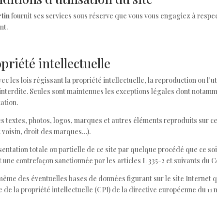
tin
fournit ses services sous réserve que vous vous engagiez à respec
nt.
priété intellectuelle
c les lois régissant la propriété intellectuelle, la reproduction ou l’u
interdite. Seules sont maintenues les exceptions légales dont notammen
tation.
les textes, photos, logos, marques et autres éléments reproduits sur ce 
t voisin, droit des marques…).
entation totale ou partielle de ce site par quelque procédé que ce soit,
t une contrefaçon sanctionnée par les articles L 335-2 et suivants du Co
 même des éventuelles bases de données figurant sur le site Internet qui
 de la propriété intellectuelle (CPI) de la directive européenne du 11