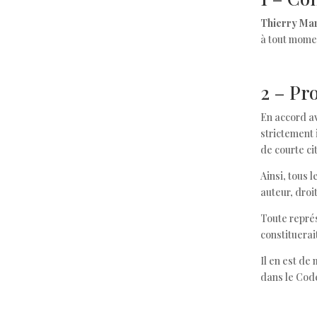
Thierry Mar
à tout mome
2 – Pro
En accord ave
strictement 
de courte ci
Ainsi, tous 
auteur, droi
Toute représ
constituerai
Il en est de
dans le Code