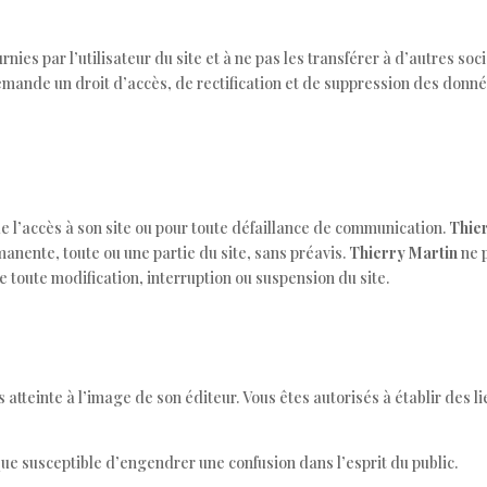
ies par l’utilisateur du site et à ne pas les transférer à d’autres soc
emande un droit d’accès, de rectification et de suppression des donné
de l’accès à son site ou pour toute défaillance de communication.
Thie
anente, toute ou une partie du site, sans préavis.
Thierry Martin
ne 
e toute modification, interruption ou suspension du site.
s atteinte à l’image de son éditeur. Vous êtes autorisés à établir des li
ue susceptible d’engendrer une confusion dans l’esprit du public.