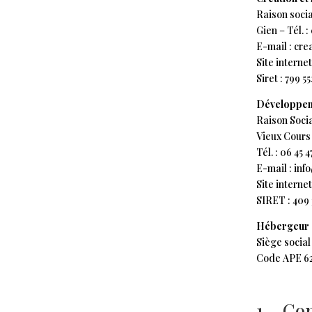
Raison soci
Gien – Tél.
: 
E-mail :
cre
Site internet
Siret : 799 5
Développeme
Raison Socia
Vieux Cour
Tél. : 06 45 4
E-mail :
inf
Site internet
SIRET : 409 
Hébergeur
Siège social
Code APE 620
1 – Con