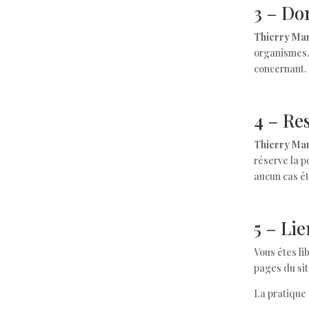
3 – Do
Thierry Mar
organismes
concernant.
4 – Re
Thierry Mar
réserve la p
aucun cas êt
5 – Li
Vous êtes li
pages du sit
La pratique 