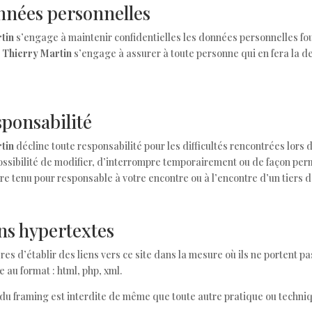
nnées personnelles
tin
s’engage à maintenir confidentielles les données personnelles fourn
.
Thierry Martin
s’engage à assurer à toute personne qui en fera la d
sponsabilité
tin
décline toute responsabilité pour les difficultés rencontrées lors 
ossibilité de modifier, d’interrompre temporairement ou de façon perm
re tenu pour responsable à votre encontre ou à l’encontre d’un tiers d
ens hypertextes
bres d’établir des liens vers ce site dans la mesure où ils ne portent pa
e au format : html, php, xml.
du framing est interdite de même que toute autre pratique ou techniq