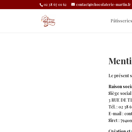
02 38 67 01 62
contact@chocolaterie-martin.fr
Pâtisserie
Menti
Le présent s
Raison soci
Siège social 
3 RUE DE T
Tél.
: 02 38 6
E-mail :
con
Siret : 7941
Création et 